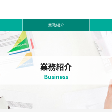
業務紹介
斡旋販売業務
ソフィー
印刷コンサルティング業務
Gs
イベント業務
業務紹介
品質・リスク管理業務
Business