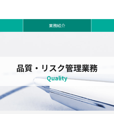
業務紹介
斡旋販売業務
ソフィー
印刷コンサルティング業務
Gs
イベント業務
品質・リスク管理業務
品質・リスク管理業務
Quality