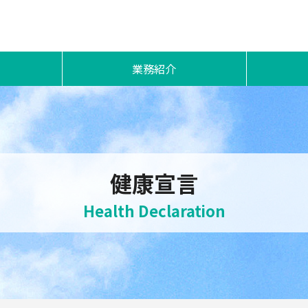
業務紹介
斡旋販売業務
ソフィー
印刷コンサルティング業務
Gs
イベント業務
健康宣言
品質・リスク管理業務
Health Declaration